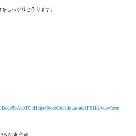
台をしっかりと作ります。
oubUBecy8bAebTOcHthjs46yxoOuvsiloua-meAFS1lA/viewform
ANAI連 代表。