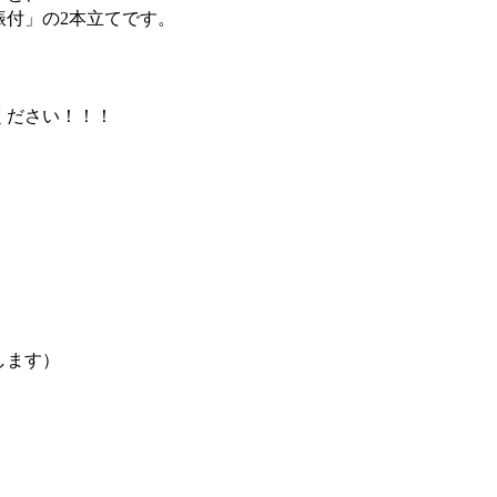
振付」の2本立てです。
ください！！！
します）