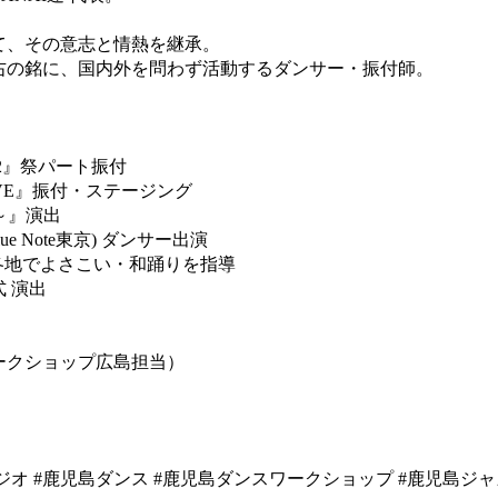
て、その意志と情熱を継承。
右の銘に、国内外を問わず活動するダンサー・振付師。
22』祭パート振付
IVE』振付・ステージング
U～』演出
lue Note東京) ダンサー出演
界各地でよさこい・和踊りを指導
式 演出
ークショップ広島担当）
 #鹿児島ダンス #鹿児島ダンスワークショップ #鹿児島ジャズダ