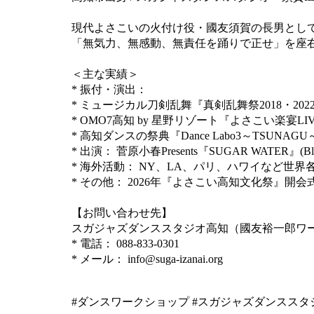
現代よさこいの火付け役・國友須賀の長男とし
「無気力、無感動、無責任を踊りで正せ」を座
＜主な実績＞
* 振付・演出：
* ミュージカル刀剣乱舞『真剣乱舞祭2018・20
* OMO7高知 by 星野リゾート『よさこい楽宴L
* 高知ダンスの祭典『Dance Labo3～TSUNAG
* 出演： 菅原小春Presents『SUGAR WATER』(B
* 海外活動： NY、LA、パリ、ハワイなど世
* その他： 2026年『よさこい高知文化祭』開会
【お問い合わせ先】
スガジャズダンススタジオ高知（國友裕一郎ワ
* 電話： 088-833-0301
* メール： info@suga-izanai.org
#ダンスワークショップ #スガジャズダンススタジオ