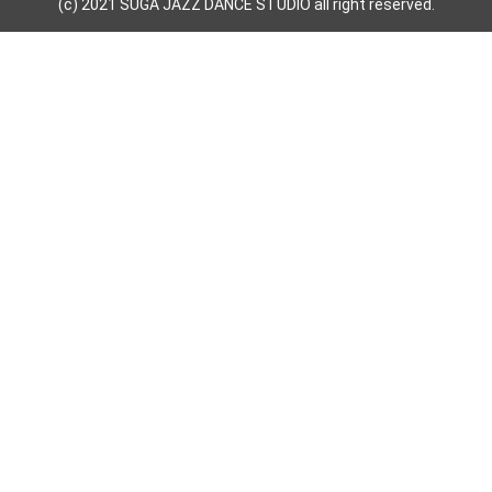
(c) 2021 SUGA JAZZ DANCE STUDIO all right reserved.