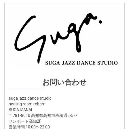
お問い合わせ
suga jazz dance studio
healing room reborn
SUGA IZANAI
〒781-8010 高知県高知市桟橋通5-5-7
サンポート高知2F
営業時間 10:00〜22:00