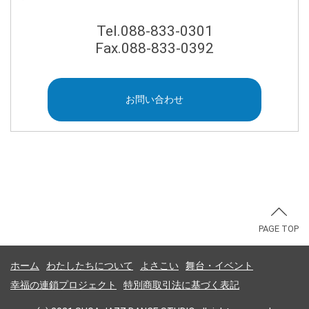
Tel.088-833-0301
Fax.088-833-0392
お問い合わせ
PAGE TOP
ホーム
わたしたちについて
よさこい
舞台・イベント
幸福の連鎖プロジェクト
特別商取引法に基づく表記