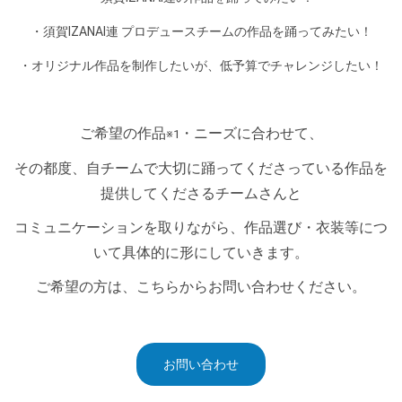
・須賀IZANAI連 プロデュースチームの作品を踊ってみたい！
・オリジナル作品を制作したいが、低予算でチャレンジしたい！
ご希望の作品
・ニーズに合わせて、
※1
その都度、自チームで大切に踊ってくださっている作品を
提供してくださるチームさんと
コミュニケーションを取りながら、作品選び・衣装等につ
いて具体的に形にしていきます。
ご希望の方は、こちらからお問い合わせください。
お問い合わせ